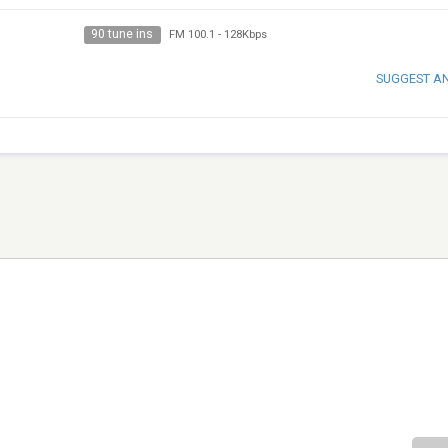
90 tune ins
FM 100.1
-
128Kbps
SUGGEST A