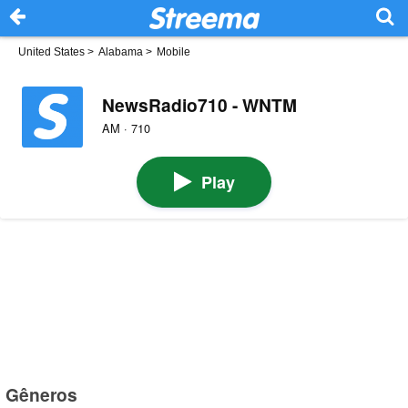
United States
>
Alabama
>
Mobile
NewsRadio710 - WNTM
AM · 710
Play
Gêneros