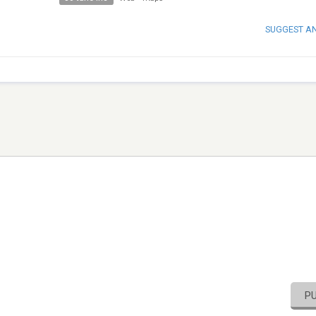
SUGGEST A
P