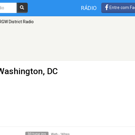
RÁDIO
Entre com Fa
GW District Radio
Washington, DC
30 tune ins
Web
-
1Kbps