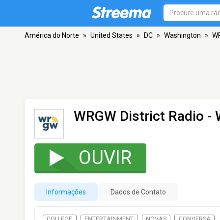
América do Norte
»
United States
»
DC
»
Washington
»
WR
WRGW District Radio
- 
OUVIR
Informações
Dados de Contato
COLLEGE
ENTERTAINMENT
NOVAS
CONVERSA