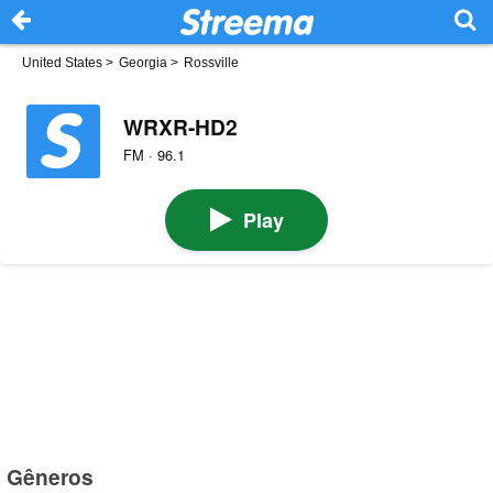
United States
>
Georgia
>
Rossville
WRXR-HD2
FM · 96.1
Play
Gêneros