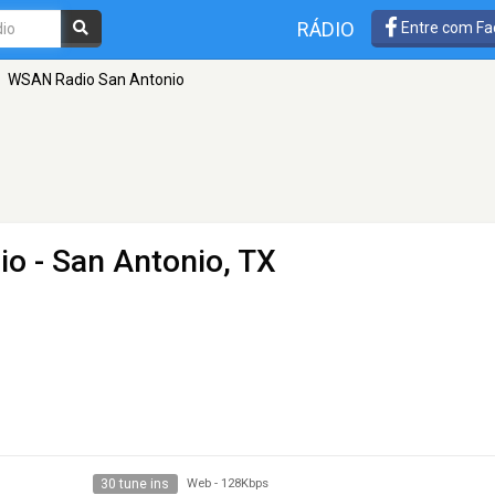
RÁDIO
Entre com Fa
WSAN Radio San Antonio
io
- San Antonio, TX
30 tune ins
Web
-
128Kbps