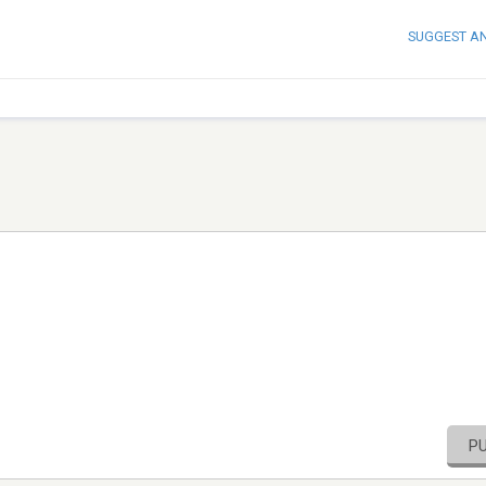
SUGGEST A
P