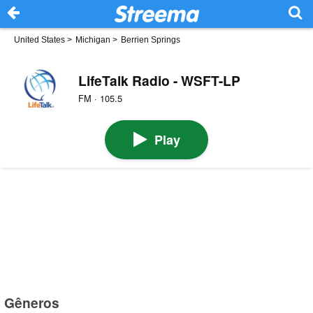
United States
>
Michigan
>
Berrien Springs
LifeTalk Radio - WSFT-LP
FM · 105.5
Play
Gêneros