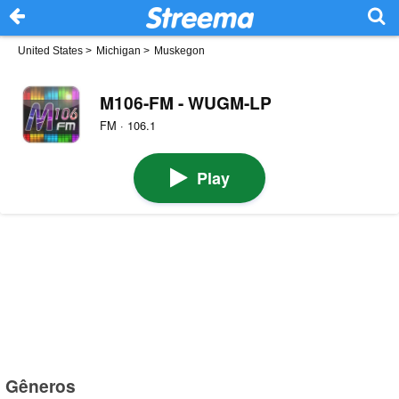
United States
>
Michigan
>
Muskegon
M106-FM - WUGM-LP
FM · 106.1
Play
Gêneros