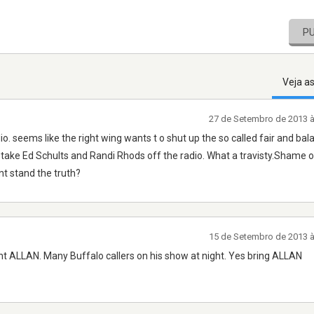
P
Veja a
27 de Setembro de 2013 
o. seems like the right wing wants t o shut up the so called fair and bal
 take Ed Schults and Randi Rhods off the radio. What a travisty.Shame 
t stand the truth?
15 de Setembro de 2013 
ALLAN. Many Buffalo callers on his show at night. Yes bring ALLAN