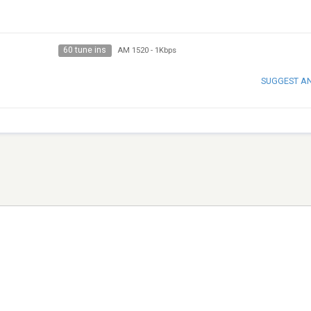
60 tune ins
AM 1520
-
1Kbps
SUGGEST A