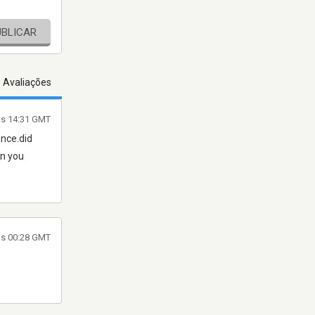
UBLICAR
s Avaliações
às 14:31 GMT
ance.did
on you
às 00:28 GMT