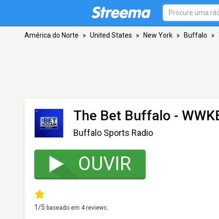
América do Norte
»
United States
»
New York
»
Buffalo
»
The Bet Buffalo - WWK
Buffalo Sports Radio
OUVIR
1
/5
baseado em
4
reviews.