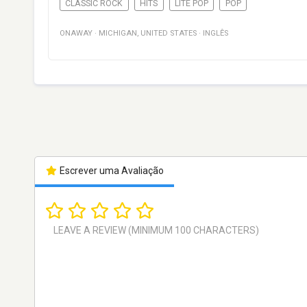
CLASSIC ROCK
HITS
LITE POP
POP
ONAWAY
·
MICHIGAN
,
UNITED STATES
·
INGLÊS
Escrever uma Avaliação