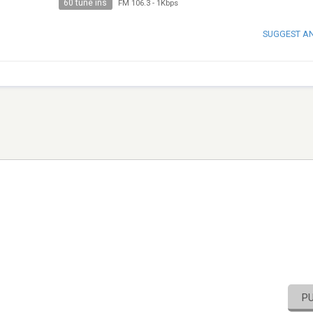
60 tune ins
FM 106.3
-
1Kbps
SUGGEST A
P