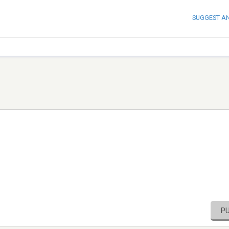
SUGGEST A
P