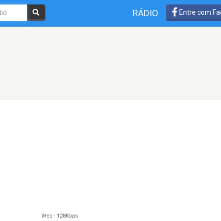
RÁDIO
Entre com Fa
Web
-
128Kbps