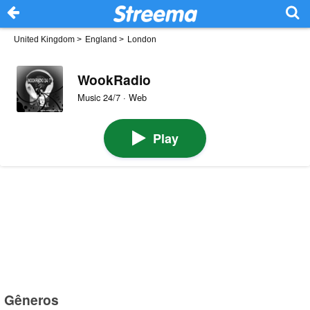
United Kingdom
>
England
>
London
WookRadio
Music 24/7 · Web
Play
Gêneros