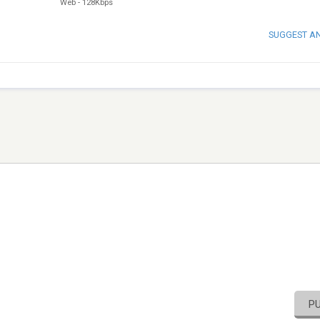
Web
-
128Kbps
SUGGEST A
P