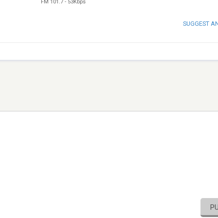
FM 101.7
-
53Kbps
SUGGEST A
P