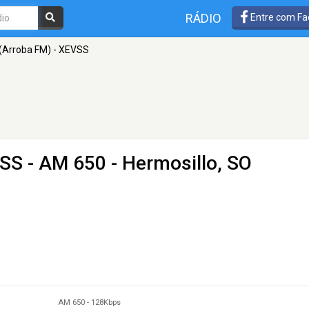
RÁDIO
Entre com Fa
Arroba FM) - XEVSS
VSS
- AM 650 - Hermosillo, SO
AM 650
-
128Kbps