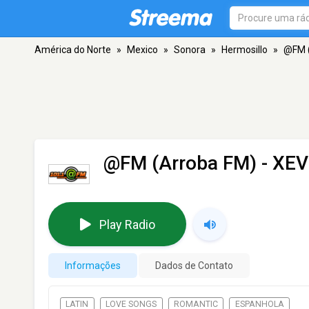
América do Norte
»
Mexico
»
Sonora
»
Hermosillo
»
@FM (
@FM (Arroba FM) - XE
Play Radio
Informações
Dados de Contato
LATIN
LOVE SONGS
ROMANTIC
ESPANHOLA