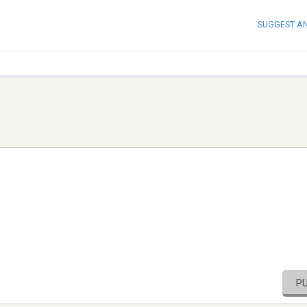
SUGGEST A
P