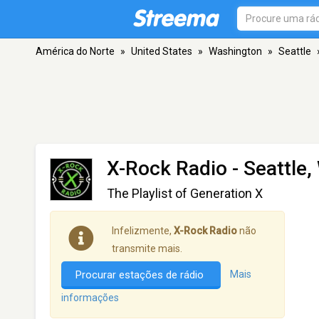
América do Norte
»
United States
»
Washington
»
Seattle
X-Rock Radio
- Seattle
The Playlist of Generation X
Infelizmente,
X-Rock Radio
não
transmite mais.
Procurar estações de rádio
Mais
informações