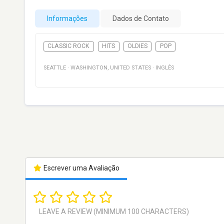
Informações
Dados de Contato
CLASSIC ROCK
HITS
OLDIES
POP
SEATTLE
·
WASHINGTON
,
UNITED STATES
·
INGLÊS
Escrever uma Avaliação