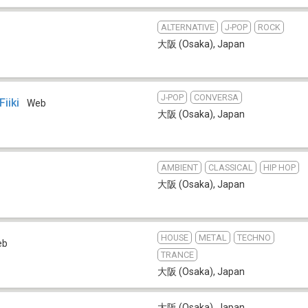
ALTERNATIVE
J-POP
ROCK
大阪 (Osaka)
,
Japan
J-POP
CONVERSA
iiki
Web
大阪 (Osaka)
,
Japan
AMBIENT
CLASSICAL
HIP HOP
大阪 (Osaka)
,
Japan
HOUSE
METAL
TECHNO
eb
TRANCE
大阪 (Osaka)
,
Japan
大阪 (Osaka)
,
Japan