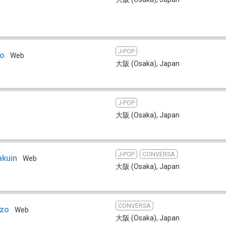
J-POP
no
Web
大阪 (Osaka)
,
Japan
J-POP
大阪 (Osaka)
,
Japan
J-POP
CONVERSA
akuin
Web
大阪 (Osaka)
,
Japan
CONVERSA
ozo
Web
大阪 (Osaka)
,
Japan