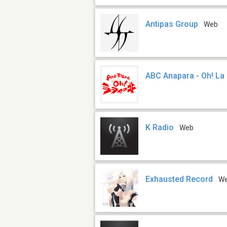
Antipas Group
Web
ABC Anapara - Oh! La F
K Radio
Web
Exhausted Record
W