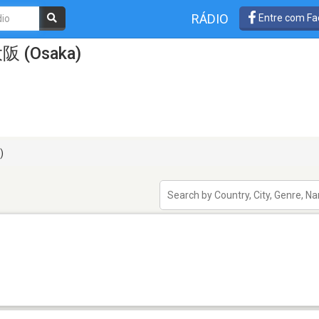
RÁDIO
Entre com Fa
大阪 (Osaka)
)