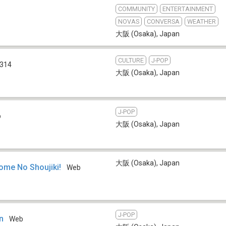
COMMUNITY
ENTERTAINMENT
NOVAS
CONVERSA
WEATHER
大阪 (Osaka)
,
Japan
CULTURE
J-POP
314
大阪 (Osaka)
,
Japan
J-POP
b
大阪 (Osaka)
,
Japan
大阪 (Osaka)
,
Japan
ome No Shoujiki!
Web
J-POP
n
Web