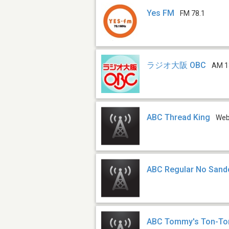
Yes FM
FM 78.1
ラジオ大阪 OBC
AM 1
ABC Thread King
We
ABC Regular No Sand
ABC Tommy's Ton-To