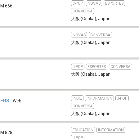
J-POP
NOVAS
ESPORTES
M 666
CONVERSA
大阪 (Osaka)
,
Japan
NOVAS
CONVERSA
大阪 (Osaka)
,
Japan
J-POP
ESPORTES
CONVERSA
大阪 (Osaka)
,
Japan
INDIE
INFORMATION
J-POP
NFRS
Web
CONVERSA
大阪 (Osaka)
,
Japan
EDUCATION
INFORMATION
M 828
J-POP