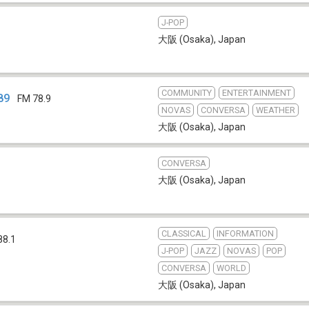
J-POP
大阪 (Osaka)
,
Japan
COMMUNITY
ENTERTAINMENT
89
FM 78.9
NOVAS
CONVERSA
WEATHER
大阪 (Osaka)
,
Japan
CONVERSA
大阪 (Osaka)
,
Japan
CLASSICAL
INFORMATION
88.1
J-POP
JAZZ
NOVAS
POP
CONVERSA
WORLD
大阪 (Osaka)
,
Japan