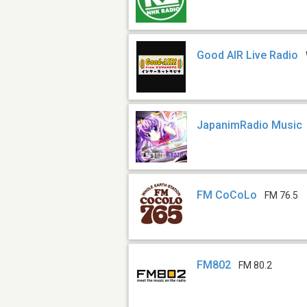
Good AIR Live Radio
JapanimRadio Music
FM CoCoLo
FM 76.5
FM802
FM 80.2