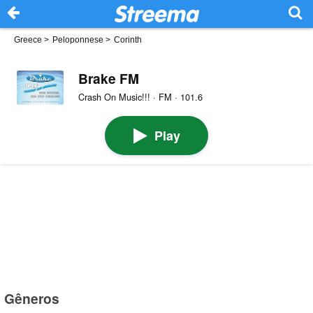
Greece
>
Peloponnese
>
Corinth
Brake FM
Crash On Music!!! · FM · 101.6
Play
Gêneros