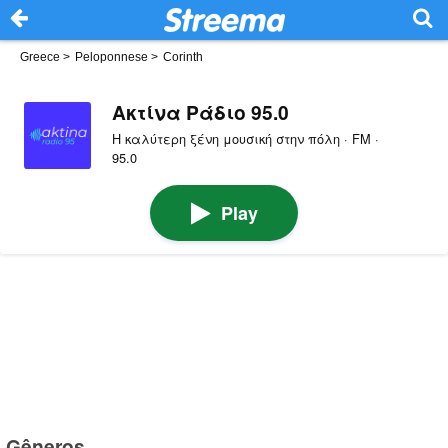
Greece
>
Peloponnese
>
Corinth
Ακτίνα Ράδιο 95.0
H καλύτερη ξένη μουσική στην πόλη · FM ·
95.0
Play
Gêneros