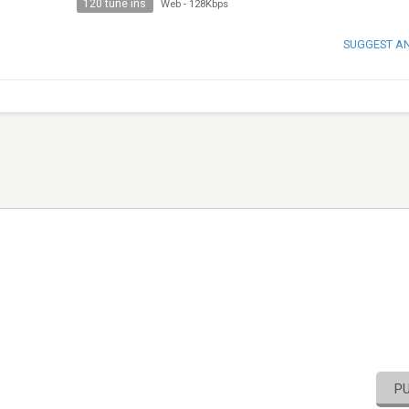
120 tune ins
Web
-
128Kbps
SUGGEST A
P