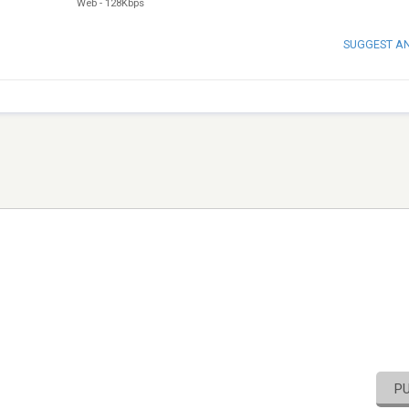
Web
-
128Kbps
SUGGEST A
P