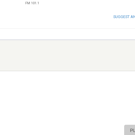
FM 101.1
SUGGEST A
P