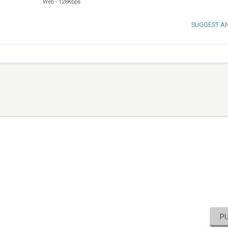
Web
-
128Kbps
SUGGEST A
P