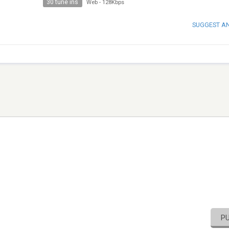
30 tune ins
Web
-
128Kbps
SUGGEST A
P