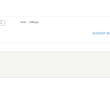
Web
-
128Kbps
UL
SUGGEST A