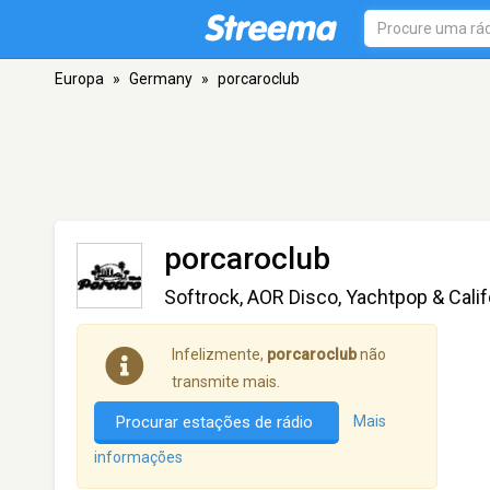
Europa
»
Germany
»
porcaroclub
porcaroclub
Softrock, AOR Disco, Yachtpop & Calif
Infelizmente,
porcaroclub
não
transmite mais.
Procurar estações de rádio
Mais
informações