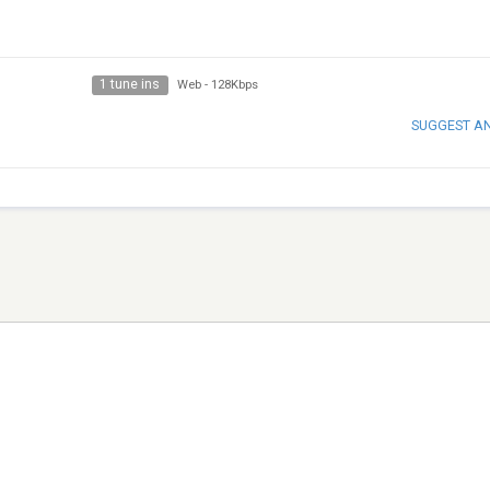
1 tune ins
Web
-
128Kbps
SUGGEST A