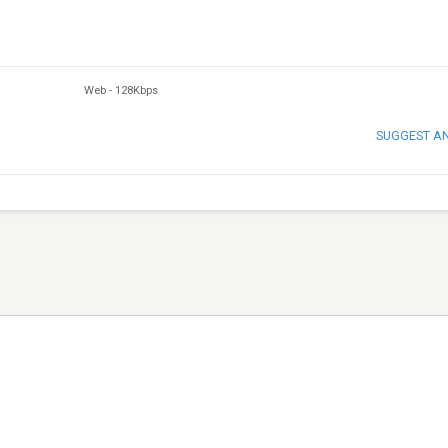
Web
-
128Kbps
SUGGEST A