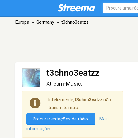
Europa
»
Germany
»
t3chno3eatzz
t3chno3eatzz
Xtream-Music.
Infelizmente,
t3chno3eatzz
não
transmite mais.
Procurar estações de rádio
Mais
informações