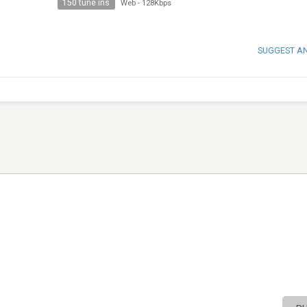
150 tune ins
Web
-
128Kbps
SUGGEST A