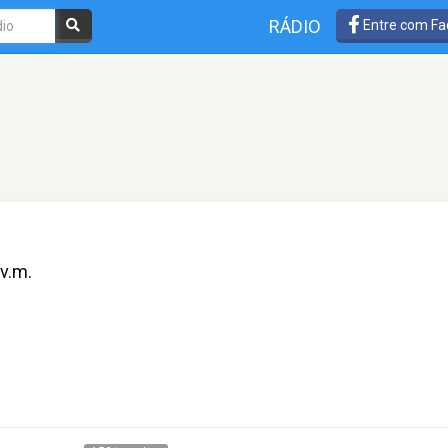
RÁDIO
Entre com Fa
.v.m.