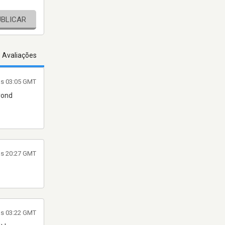
UBLICAR
s Avaliações
às 03:05 GMT
eyond
às 20:27 GMT
às 03:22 GMT