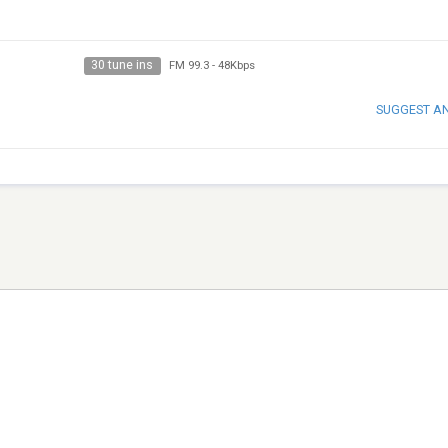
30 tune ins
FM 99.3
-
48Kbps
SUGGEST A