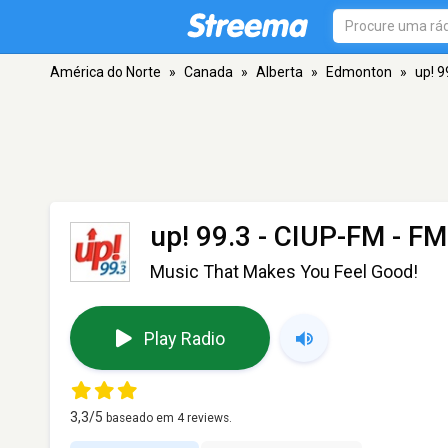
América do Norte
»
Canada
»
Alberta
»
Edmonton
»
up! 9
up! 99.3 - CIUP-FM
- FM
Music That Makes You Feel Good!
Play Radio
3,3
/5
baseado em
4
reviews.