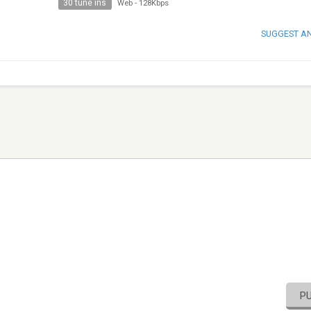
30 tune ins
Web
-
128Kbps
SUGGEST A
P