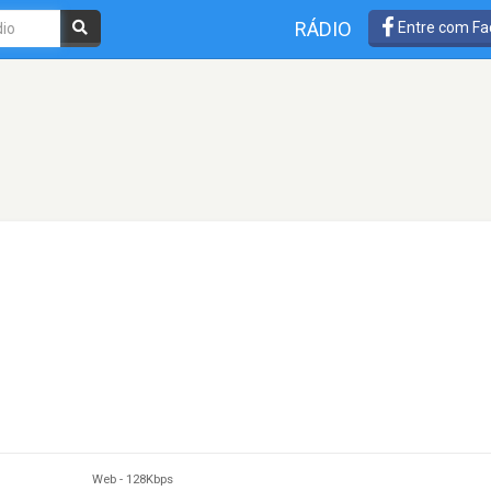
RÁDIO
Entre com Fa
Web
-
128Kbps