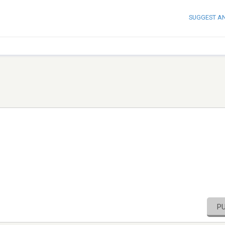
SUGGEST A
P