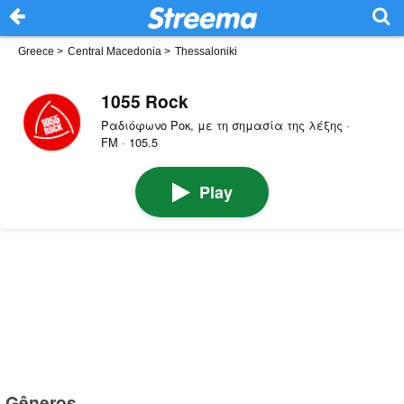
Greece
>
Central Macedonia
>
Thessaloniki
1055 Rock
Ραδιόφωνο Ροκ, με τη σημασία της λέξης ·
FM · 105.5
Play
Gêneros