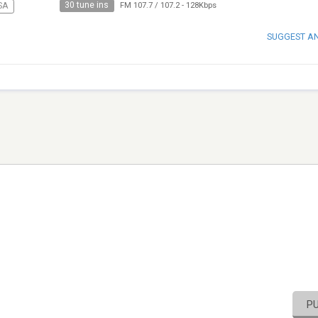
30 tune ins
SA
FM 107.7 / 107.2
-
128Kbps
SUGGEST A
P