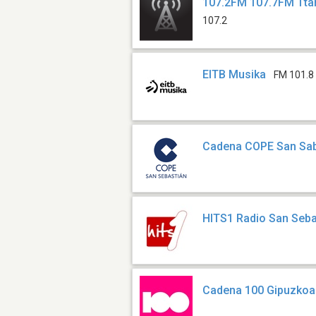
107.2FM 107.7FM Tta
107.2
EITB Musika
FM 101.8
Cadena COPE San Sab
HITS1 Radio San Seba
Cadena 100 Gipuzkoa