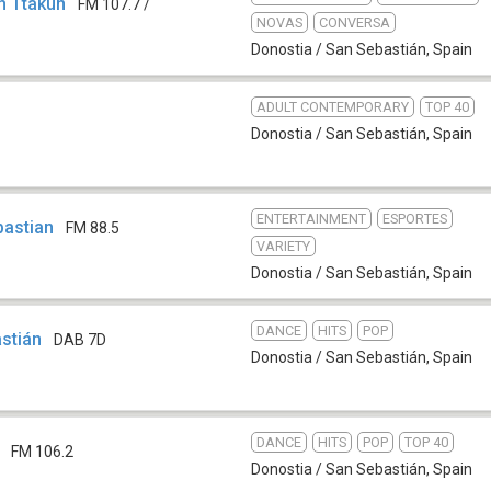
n Ttakun
FM 107.7 /
NOVAS
CONVERSA
Donostia / San Sebastián
,
Spain
ADULT CONTEMPORARY
TOP 40
Donostia / San Sebastián
,
Spain
ENTERTAINMENT
ESPORTES
astian
FM 88.5
VARIETY
Donostia / San Sebastián
,
Spain
DANCE
HITS
POP
stián
DAB 7D
Donostia / San Sebastián
,
Spain
DANCE
HITS
POP
TOP 40
FM 106.2
Donostia / San Sebastián
,
Spain