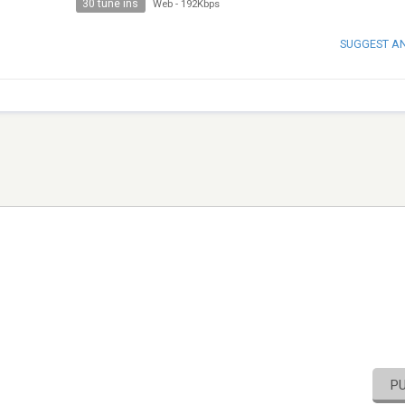
30 tune ins
Web
-
192Kbps
SUGGEST A
P