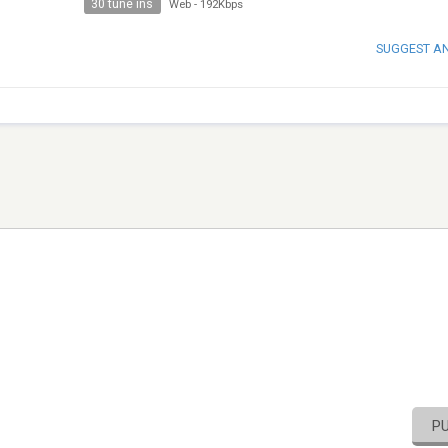
30 tune ins
Web
-
192Kbps
SUGGEST A
P