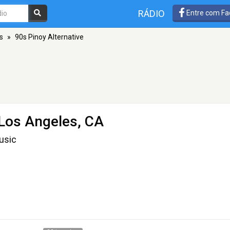
RÁDIO
Entre com Fa
s
»
90s Pinoy Alternative
Los Angeles, CA
usic