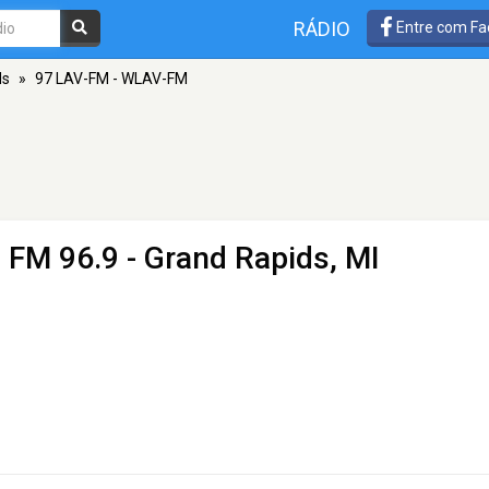
RÁDIO
Entre com Fa
ds
»
97 LAV-FM - WLAV-FM
 FM 96.9 - Grand Rapids, MI