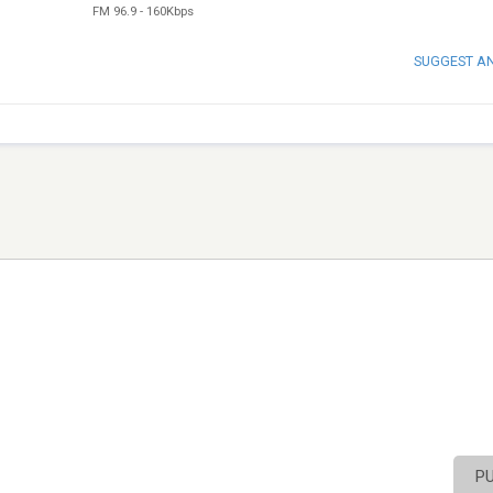
FM 96.9
-
160Kbps
SUGGEST A
P