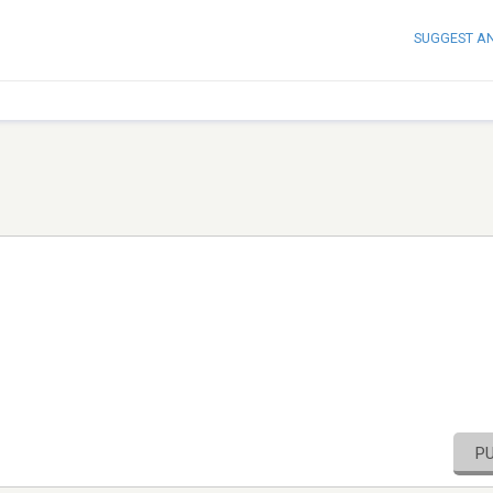
SUGGEST A
P