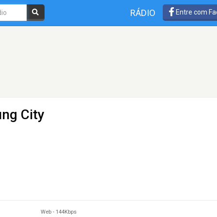
RÁDIO
Entre com Fa
ung City
Web
-
144Kbps