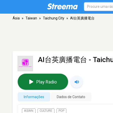
Ásia
»
Taiwan
»
Taichung City
»
AI台英廣播電台
AI台英廣播電台
- Taich
Play Radio
Informações
Dados de Contato
ASIAN
CULTURE
POP