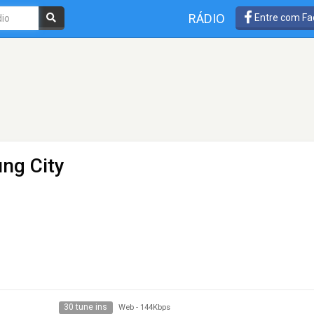
RÁDIO
Entre com Fa
ung City
30 tune ins
Web
-
144Kbps