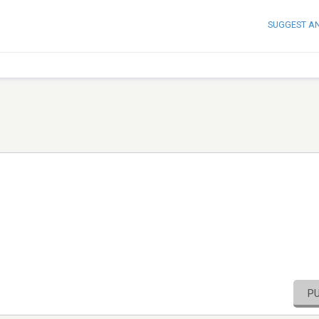
SUGGEST A
P