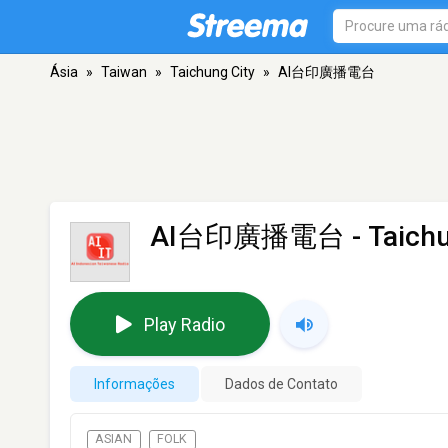
Ásia
»
Taiwan
»
Taichung City
»
AI台印廣播電台
AI台印廣播電台
- Taich
Play Radio
Informações
Dados de Contato
ASIAN
FOLK