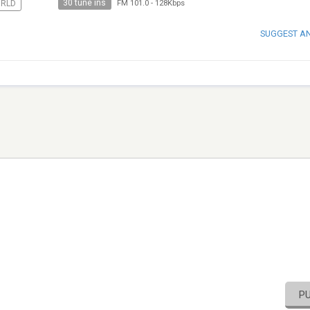
30 tune ins
RLD
FM 101.0
-
128Kbps
SUGGEST A
P