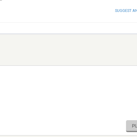
SUGGEST A
P