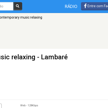
RÁDIO
Entre com Fa
contemporary music relaxing
sic relaxing
- Lambaré
Web
-
128Kbps