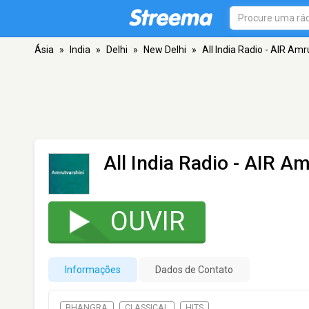
Ásia
»
India
»
Delhi
»
New Delhi
»
All India Radio - AIR Am
All India Radio - AIR A
OUVIR
Informações
Dados de Contato
BHANGRA
CLASSICAL
HITS