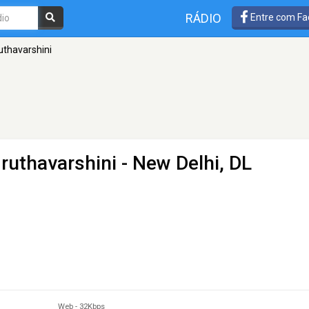
RÁDIO
Entre com Fa
ruthavarshini
mruthavarshini
- New Delhi, DL
Web
-
32Kbps