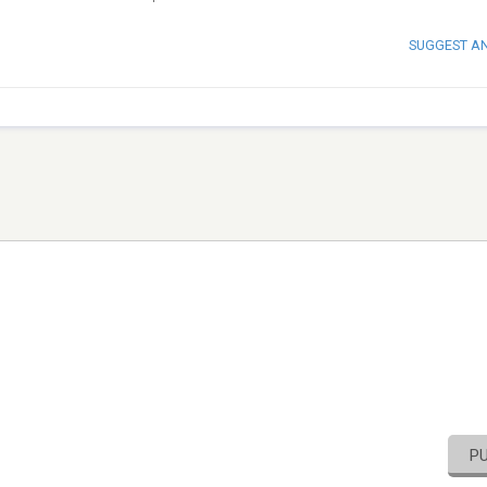
SUGGEST A
P