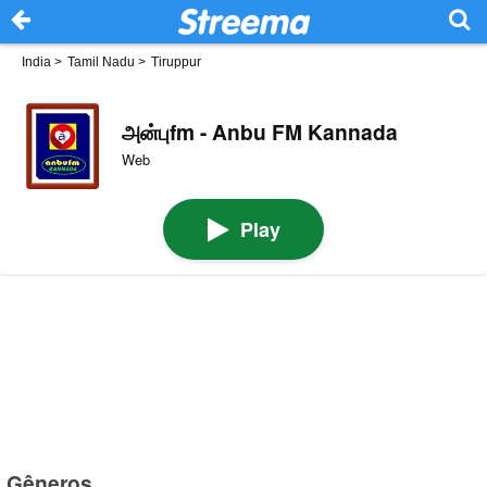
India
>
Tamil Nadu
>
Tiruppur
அன்புfm - Anbu FM Kannada
Web
Play
Gêneros