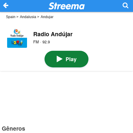
Spain
>
Andalusia
>
Andujar
Radio Andújar
FM · 92.9
Play
Gêneros