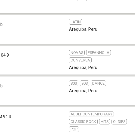
LATIN
eb
Arequipa
,
Peru
NOVAS
ESPANHOLA
104.9
CONVERSA
Arequipa
,
Peru
80S
90S
DANCE
eb
Arequipa
,
Peru
ADULT CONTEMPORARY
M 94.3
CLASSIC ROCK
HITS
OLDIES
POP