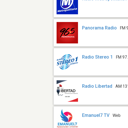
Panorama Radio
FM 
Radio Stereo 1
FM 97
Radio Libertad
AM 13
Emanuel7 TV
Web