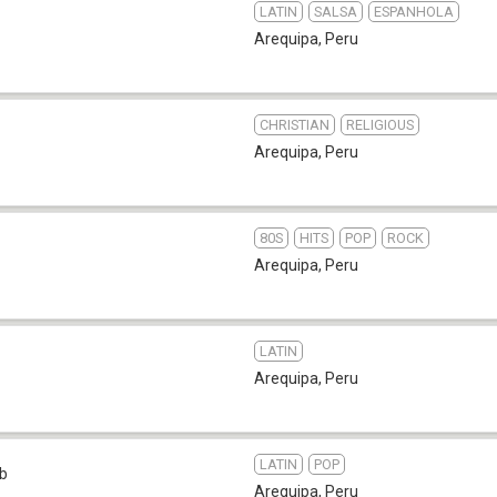
LATIN
SALSA
ESPANHOLA
Arequipa
,
Peru
CHRISTIAN
RELIGIOUS
Arequipa
,
Peru
80S
HITS
POP
ROCK
Arequipa
,
Peru
LATIN
Arequipa
,
Peru
LATIN
POP
b
Arequipa
,
Peru