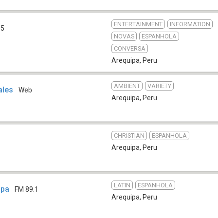
ENTERTAINMENT
INFORMATION
.5
NOVAS
ESPANHOLA
CONVERSA
Arequipa
,
Peru
AMBIENT
VARIETY
ales
Web
Arequipa
,
Peru
CHRISTIAN
ESPANHOLA
Arequipa
,
Peru
LATIN
ESPANHOLA
ipa
FM 89.1
Arequipa
,
Peru