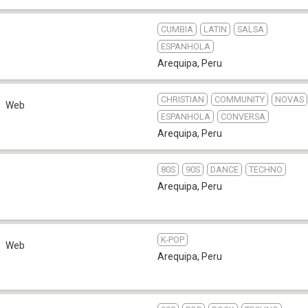
CUMBIA
LATIN
SALSA
ESPANHOLA
Arequipa
,
Peru
CHRISTIAN
COMMUNITY
NOVAS
Web
ESPANHOLA
CONVERSA
Arequipa
,
Peru
80S
90S
DANCE
TECHNO
Arequipa
,
Peru
K-POP
Web
Arequipa
,
Peru