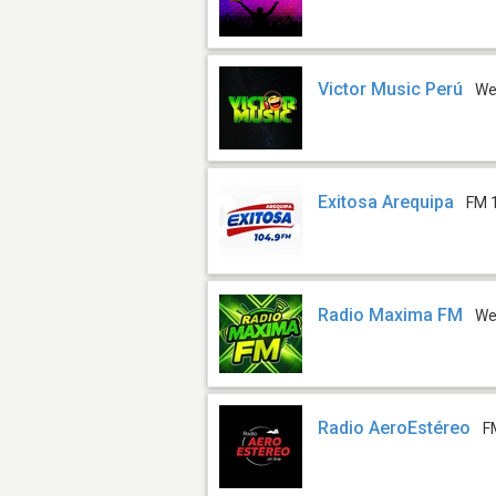
Victor Music Perú
W
Exitosa Arequipa
FM 
Radio Maxima FM
W
Radio AeroEstéreo
F