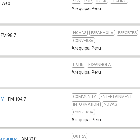
90S
POP
ROCK
TECHNO
Web
Arequipa
,
Peru
NOVAS
ESPANHOLA
ESPORTES
FM 98.7
CONVERSA
Arequipa
,
Peru
LATIN
ESPANHOLA
Arequipa
,
Peru
COMMUNITY
ENTERTAINMENT
FM
FM 104.7
INFORMATION
NOVAS
CONVERSA
Arequipa
,
Peru
OUTRA
Arequipa
AM 710