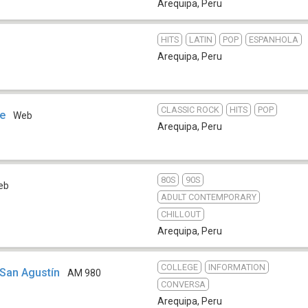
Arequipa
,
Peru
HITS
LATIN
POP
ESPANHOLA
Arequipa
,
Peru
CLASSIC ROCK
HITS
POP
te
Web
Arequipa
,
Peru
80S
90S
eb
ADULT CONTEMPORARY
CHILLOUT
Arequipa
,
Peru
COLLEGE
INFORMATION
 San Agustín
AM 980
CONVERSA
Arequipa
,
Peru