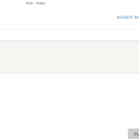
Web
-
1Kbps
SUGGEST A
P