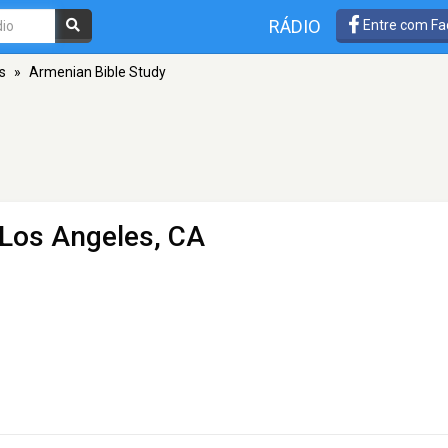
RÁDIO
Entre com Fa
s
»
Armenian Bible Study
 Los Angeles, CA