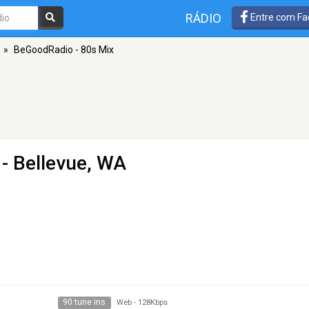
RÁDIO
Entre com Fa
»
BeGoodRadio - 80s Mix
- Bellevue, WA
90 tune ins
Web
-
128Kbps