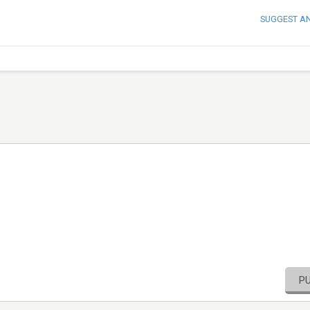
SUGGEST A
P