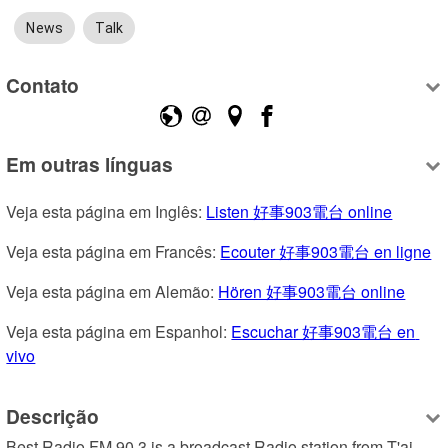
News
Talk
Contato
Em outras línguas
Veja esta página em Inglês: 
Listen 好事903電台 online
Veja esta página em Francês: 
Ecouter 好事903電台 en ligne
Veja esta página em Alemão: 
Hören 好事903電台 online
Veja esta página em Espanhol: 
Escuchar 好事903電台 en 
vivo
Descrição
Best Radio FM 90.3 is a broadcast Radio station from T'ai-