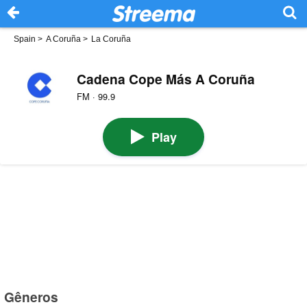
Spain
>
A Coruña
>
La Coruña
Cadena Cope Más A Coruña
FM · 99.9
Play
Gêneros