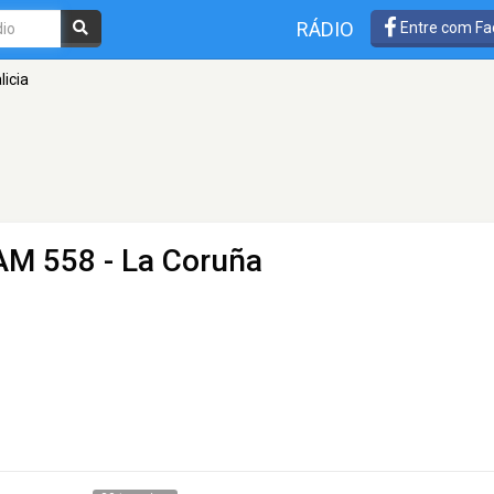
RÁDIO
Entre com Fa
licia
AM 558 - La Coruña