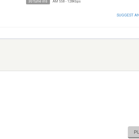
30 tune ins
AM 558
-
128Kbps
SUGGEST A
P