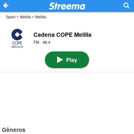
Spain
>
Melilla
>
Melilla
Cadena COPE Melilla
FM · 98.4
Play
Gêneros